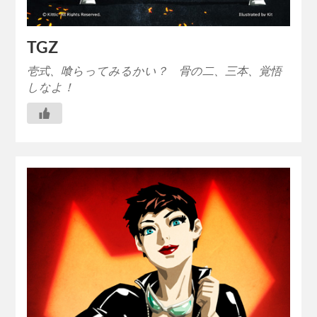
TGZ
壱式、喰らってみるかい？ 骨の二、三本、覚悟
しなよ！