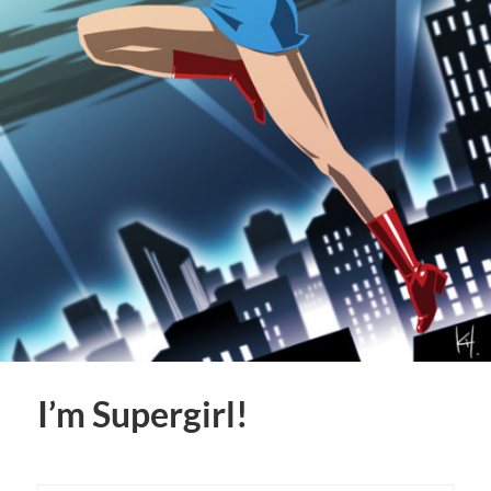
I’m Supergirl!