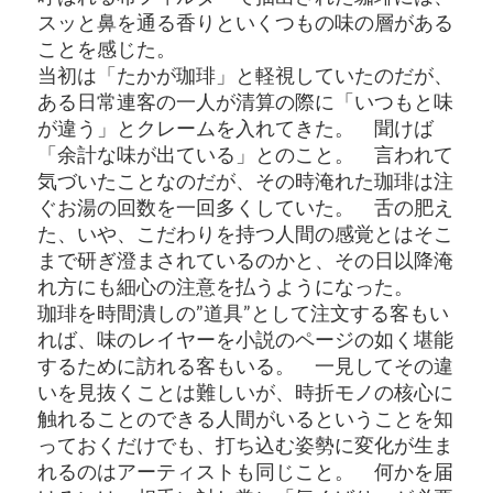
スッと鼻を通る香りといくつもの味の層がある
ことを感じた。
当初は「たかが珈琲」と軽視していたのだが、
ある日常連客の一人が清算の際に「いつもと味
が違う」
とクレームを入れてきた。 聞けば
「余計な味が出ている」とのこと。 言われて
気づいたことなのだが、
その時淹れた珈琲は注
ぐお湯の回数を一回多くしていた。 舌の肥え
た、いや、
こだわりを持つ人間の感覚とはそこ
まで研ぎ澄まされているのかと
、その日以降淹
れ方にも細心の注意を払うようになった。
珈琲を時間潰しの”道具”として注文する客もい
れば、
味のレイヤーを小説のページの如く堪能
するために訪れる客もいる
。 一見してその違
いを見抜くことは難しいが、
時折モノの核心に
触れることのできる人間がいるということを
知
っておくだけでも、打ち込む姿勢に変化が生ま
れるのはアーティストも同
じこと。 何かを届