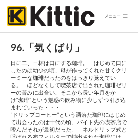
メニュー
96.「気くばり」
日に二、三杯は口にする珈琲。 はじめて口に
したのは幼少の頃、
母が作ってくれた甘くクリ
ーミーな珈琲だったのをはっきり覚えて
い
る。 ほどなくして喫茶店で出された珈琲ゼリ
ーの苦みに出合い、
そこから長い年月をか
け”珈琲”
という魅惑の飲み物に少しずつ引き込
まれていった・・・
”ドリップコーヒー”という洒落た珈琲にはじめ
て出会ったのは十代の頃、
バイト先の喫茶店で
嗜んだそれが最初だった。 ネルドリップ式と
呼ばれる布フィルターで抽出された珈琲には、